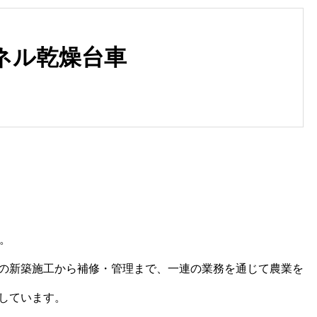
ネル乾燥台車
千葉の農業ハウス増設・増棟
ビニールハウス張り替えで果実
用｜100〜500万円の相場と
の品質向上を目指す
手順
。
の新築施工から補修・管理まで、一連の業務を通じて農業を
しています。