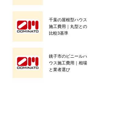
千葉の屋根型ハウス
農業用倉庫建設で実
施工費用｜丸型との
現する最適な保存空
比較3基準
間
銚子市のビニールハ
旭市 H様 解体移
ウス施工費用｜相場
設工事
と業者選び