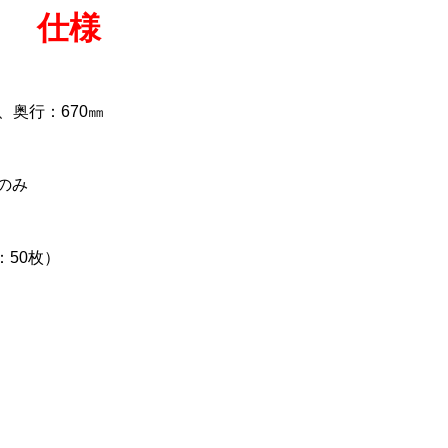
仕様
㎜、奥行：670㎜
のみ
：50枚）