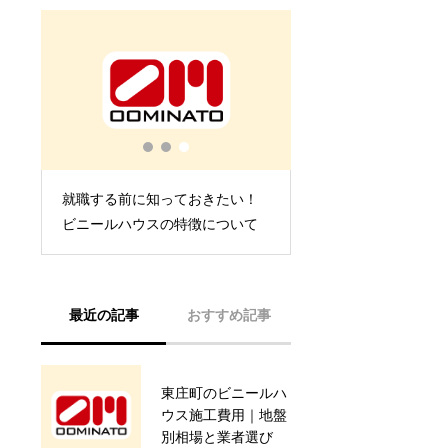
費
就職する前に知っておきたい！
申請
ビニールハウスの特徴について
最近の記事
おすすめ記事
東庄町のビニールハ
ビニールハウスの修
ウス施工費用｜地盤
理は自分でやっても
別相場と業者選び
いいの？