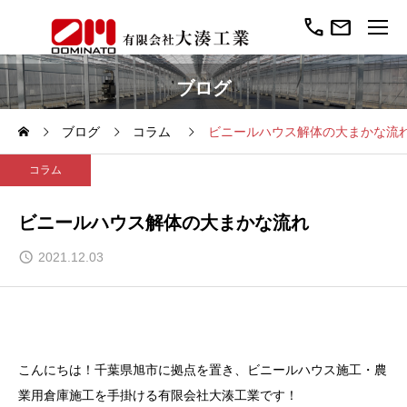
call
mail
ブログ
ブログ
コラム
ビニールハウス解体の大まかな流
コラム
ビニールハウス解体の大まかな流れ
2021.12.03
こんにちは！千葉県旭市に拠点を置き、ビニールハウス施工・農
業用倉庫施工を手掛ける有限会社大湊工業です！