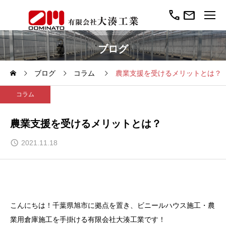
call
mail
ブログ
ブログ
コラム
農業支援を受けるメリットとは？
コラム
農業支援を受けるメリットとは？
2021.11.18
こんにちは！千葉県旭市に拠点を置き、ビニールハウス施工・農
業用倉庫施工を手掛ける有限会社大湊工業です！