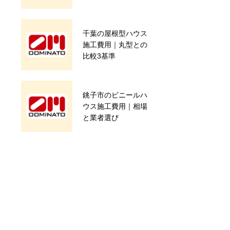
千葉で農業施設の施
千葉の屋根型ハウス
工なら評判が良い会
施工費用｜丸型との
社の選び方や失敗し
比較3基準
ない秘訣ガイド
千葉の農業ハウス増
銚子市のビニールハ
設・増棟費用｜
ウス施工費用｜相場
100〜500万円の相
と業者選び
場と申請手順