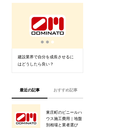
建設業界で自分を成長させるに
はどうしたら良い？
最近の記事
おすすめ記事
東庄町のビニールハ
ビニールハウスの修
ウス施工費用｜地盤
理は自分でやっても
別相場と業者選び
いいの？