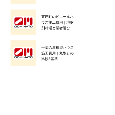
東庄町のビニールハ
旭市 Ｋ様 新築パ
ウス施工費用｜地盤
イプハウス8連棟
別相場と業者選び
（その４）【完了】
千葉の屋根型ハウス
2021年7月の振り返
施工費用｜丸型との
り
比較3基準