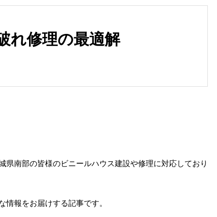
破れ修理の最適解
旭市 Ｓ様 新築パイプハウス
ビニールハウスが活躍する「
（その４）
ニールハウス栽培」って？
城県南部の皆様のビニールハウス建設や修理に対応しており
な情報をお届けする記事です。