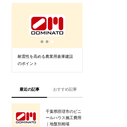
ビ
耐震性を高める農業用倉庫建設
のポイント
最近の記事
おすすめ記事
千葉県匝瑳市のビニ
ビニールハウス建設
ールハウス施工費用
の流れと各ステップ
｜地盤別相場
の意義