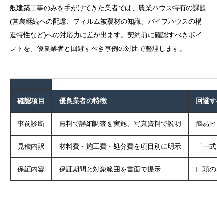
般建築工事のみを手がけてきた業者では、農業ハウス特有の課題
(営農継続への配慮、フィルム被覆材の知識、パイプハウスの構
造特性など)への対応力に差が出ます。契約前に確認すべきポイ
ントを、優良業者と回避すべき事例の対比で整理します。
確認項目
優良業者の特徴
回避す
事前診断
無料で詳細調査を実施、写真資料で説明
簡易ヒ
見積内訳
材料費・施工費・処分費を項目別に明示
「一式
保証内容
保証期間と対象範囲を書面で提示
口頭の