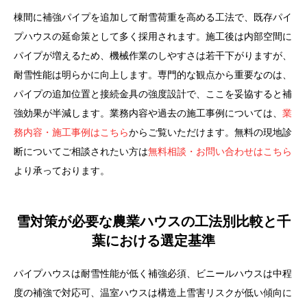
棟間に補強パイプを追加して耐雪荷重を高める工法で、既存パイ
プハウスの延命策として多く採用されます。施工後は内部空間に
パイプが増えるため、機械作業のしやすさは若干下がりますが、
耐雪性能は明らかに向上します。専門的な観点から重要なのは、
パイプの追加位置と接続金具の強度設計で、ここを妥協すると補
強効果が半減します。業務内容や過去の施工事例については、
業
務内容・施工事例はこちら
からご覧いただけます。無料の現地診
断についてご相談されたい方は
無料相談・お問い合わせはこちら
より承っております。
雪対策が必要な農業ハウスの工法別比較と千
葉における選定基準
パイプハウスは耐雪性能が低く補強必須、ビニールハウスは中程
度の補強で対応可、温室ハウスは構造上雪害リスクが低い傾向に