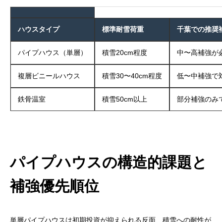
ハウスタイプ
標準耐雪荷重
千葉での推奨
パイプハウス（単層）
積雪20cm程度
中〜高補強が
複層ビニールハウス
積雪30〜40cm程度
低〜中補強で
鉄骨温室
積雪50cm以上
部分補強のみ
パイプハウスの構造的課題と
補強優先順位
単層パイプハウスは初期投資が抑えられる反面、積雪への耐性が