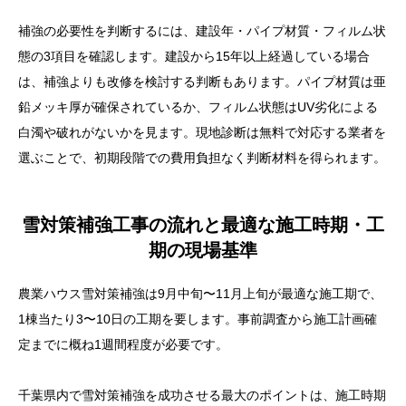
補強の必要性を判断するには、建設年・パイプ材質・フィルム状
態の3項目を確認します。建設から15年以上経過している場合
は、補強よりも改修を検討する判断もあります。パイプ材質は亜
鉛メッキ厚が確保されているか、フィルム状態はUV劣化による
白濁や破れがないかを見ます。現地診断は無料で対応する業者を
選ぶことで、初期段階での費用負担なく判断材料を得られます。
雪対策補強工事の流れと最適な施工時期・工
期の現場基準
農業ハウス雪対策補強は9月中旬〜11月上旬が最適な施工期で、
1棟当たり3〜10日の工期を要します。事前調査から施工計画確
定までに概ね1週間程度が必要です。
千葉県内で雪対策補強を成功させる最大のポイントは、施工時期