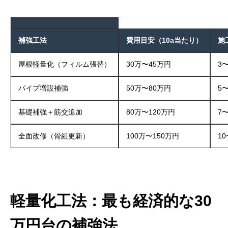
補強工法
費用目安（10a当たり）
施
屋根軽量化（フィルム張替）
30万〜45万円
3
パイプ増設補強
50万〜80万円
5
基礎補強＋筋交追加
80万〜120万円
7
全面改修（骨組更新）
100万〜150万円
10
軽量化工法：最も経済的な30
万円台の補強法