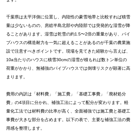
千葉県は太平洋側に位置し、内陸性の豪雪地帯と比較すれば積雪
量は少ないものの、房総半島北部や内陸部では突発的な湿雪が降
ることがあります。湿雪は乾雪の約1.5〜2倍の重量があり、パイ
プハウスの構造耐力を一気に超えることがあるのが千葉の農業施
設で注意すべきポイントです。現場を見てきた経験から言えば、
10a当たりのハウスに積雪30cmの湿雪が積もれば数トン単位の
荷重がかかり、無補強のパイプハウスでは倒壊リスクが顕著に高
まります。
費用の内訳は「材料費」「施工費」「基礎工事費」「廃材処分
費」の4項目に分かれ、補強工法によって配分が変わります。軽
量化工法では材料費の比率が高く、全面補強では施工費と基礎工
事費が大きな部分を占めます。以下の表で、主要な補強工法の費
用感を整理します。