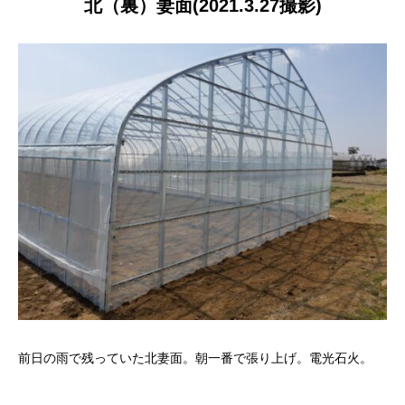
北（裏）妻面(2021.3.27撮影)
前日の雨で残っていた北妻面。朝一番で張り上げ。電光石火。