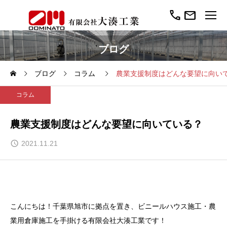
call
mail
ブログ
ブログ
コラム
農業支援制度はどんな要望に向い
コラム
農業支援制度はどんな要望に向いている？
2021.11.21
こんにちは！千葉県旭市に拠点を置き、ビニールハウス施工・農
業用倉庫施工を手掛ける有限会社大湊工業です！