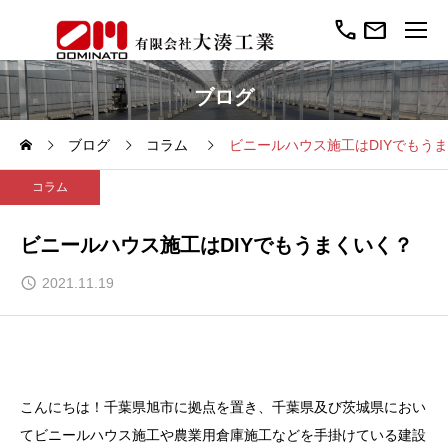
call
mail
ブログ
ブログ
コラム
ビニールハウス施工はDIYでもう
コラム
ビニールハウス施工はDIYでもうまくいく？
2021.11.19
こんにちは！千葉県旭市に拠点を置き、千葉県及び茨城県におい
てビニールハウス施工や農業用倉庫施工などを手掛けている建設