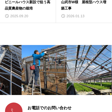
高
山武市W様 屋根型ハウス増
農業革新を担うビニールハ
築工事
ス施工の技術
2026.01.13
2025.07.28
お電話でのお問い合わせ
