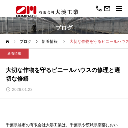
call
mail
ブログ
ブログ
新着情報
大切な作物を守るビニールハウ
新着情報
大切な作物を守るビニールハウスの修理と適
切な修繕
2026.01.22
千葉県旭市の有限会社大湊工業は、千葉県や茨城県南部におい