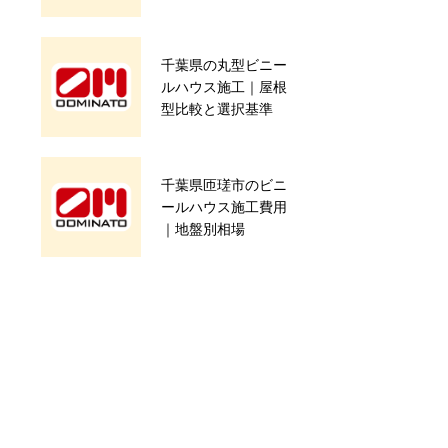
準
千葉の農業用パイプ
千葉県の丸型ビニー
ハウス施工費用｜
ルハウス施工｜屋根
DIY補強と全面改修
型比較と選択基準
の相場
千葉県匝瑳市のビニ
新卒者が農業に関わ
ールハウス施工費用
るカタチのいろいろ
｜地盤別相場