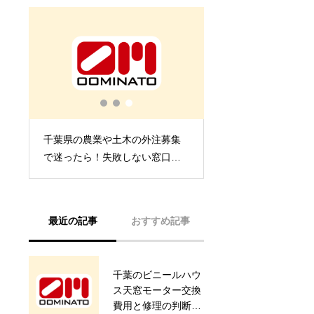
千葉県の農業や土木の外注募集
べ
で迷ったら！失敗しない窓口マ
ップと相手選びを極める完全ガ
イド
最近の記事
おすすめ記事
千葉のビニールハウ
耐震・耐候性に優れ
ス天窓モーター交換
た農業用倉庫の建設
費用と修理の判断基
事例