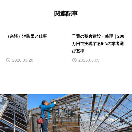
関連記事
事
千葉の鶏舎建設・修理｜200
匝瑳市 Ｈ様 新築
万円で実現する5つの業者選
ハウス（その６）
び基準
2026.06.09
2021.11.23