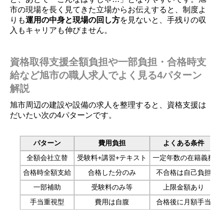
市の現場を長く見てきた立場からお伝えすると、制度よ
りも
運用の中身と現場の回し方
を見ないと、手残りの収
入もキャリアも伸びません。
資格取得支援全額負担や一部負担・合格時支
給など旭市の職人求人でよく見る4パターン
解説
旭市周辺の建設や設備の求人を整理すると、資格支援は
だいたい次の4パターンです。
パターン
費用負担
よくある条件
全額会社立替
受験料+講習+テキスト
一定年数の在籍義務
合格時全額支給
合格した分のみ
不合格は自己負担
一部補助
受験料のみ等
上限金額あり
手当重視型
費用は自腹
合格後に月額手当