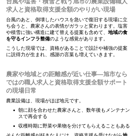
台風や塩害・積雪と戦う旭市の農業設備職人
求人と資格取得支援全額のやりがい現場
台風のあと、倒壊したハウスを急いで復旧する現場に立
ち会うと、農家さんの表情がガラッと変わります。塩害
や積雪に強い構造に建て替える提案も含めて、
地域の食
を守るインフラ整備
のような感覚があります。
こうした現場では、資格があることで設計や補強の提案
に説得力が生まれ、感謝の言葉も増えていきます。
農家や地域との距離感が近い仕事―旭市なら
ではの職人求人と資格取得支援全額サポート
の現場日常
農業設備は、現場がほぼ地元です。
朝に顔を合わせた農家さんと、数年後もメンテナン
スで再会する
収穫時期に野菜や果物を分けてもらえることもある
そんな距離感が好きな人には、資格支援を受けながら
地