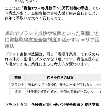
直結しやすい
ここでは
「資格1つ＝毎月数千〜1万円前後の手当」
とい
う構造が多く、全額負担の資格支援と組み合わせると、
数年で手取りが大きく変わります。
旭市でプラント点検や造園といった業種ごと
に資格取得支援全額制度を活かすキャリア活
用法
プラント点検や造園は、同じ「現場作業員」でも求めら
れる体力・生活リズムがかなり違います。資格支援をど
う活かすかも、業種によって考え方が変わります。
業種
向き不向きの目安
プラント
夜勤やシフト制OK、安全ルールを守れる人
玉掛
造園
外仕事や植物が好き、季節の変化が平気な人
造
プラント系は、
危険度が高い分だけ安全教育と資格支援