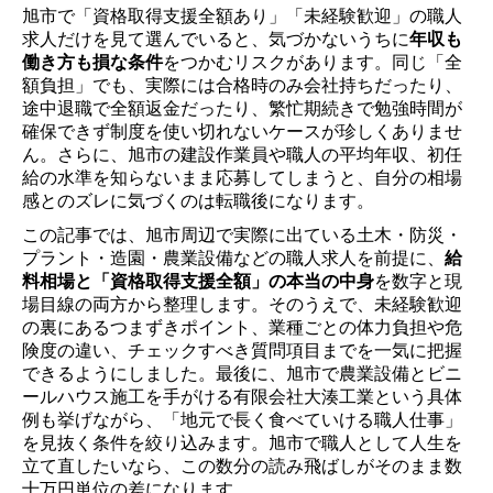
旭市で「資格取得支援全額あり」「未経験歓迎」の職人
求人だけを見て選んでいると、気づかないうちに
年収も
働き方も損な条件
をつかむリスクがあります。同じ「全
額負担」でも、実際には合格時のみ会社持ちだったり、
途中退職で全額返金だったり、繁忙期続きで勉強時間が
確保できず制度を使い切れないケースが珍しくありませ
ん。さらに、旭市の建設作業員や職人の平均年収、初任
給の水準を知らないまま応募してしまうと、自分の相場
感とのズレに気づくのは転職後になります。
この記事では、旭市周辺で実際に出ている土木・防災・
プラント・造園・農業設備などの職人求人を前提に、
給
料相場と「資格取得支援全額」の本当の中身
を数字と現
場目線の両方から整理します。そのうえで、未経験歓迎
の裏にあるつまずきポイント、業種ごとの体力負担や危
険度の違い、チェックすべき質問項目までを一気に把握
できるようにしました。最後に、旭市で農業設備とビニ
ールハウス施工を手がける有限会社大湊工業という具体
例も挙げながら、「地元で長く食べていける職人仕事」
を見抜く条件を絞り込みます。旭市で職人として人生を
立て直したいなら、この数分の読み飛ばしがそのまま数
十万円単位の差になります。