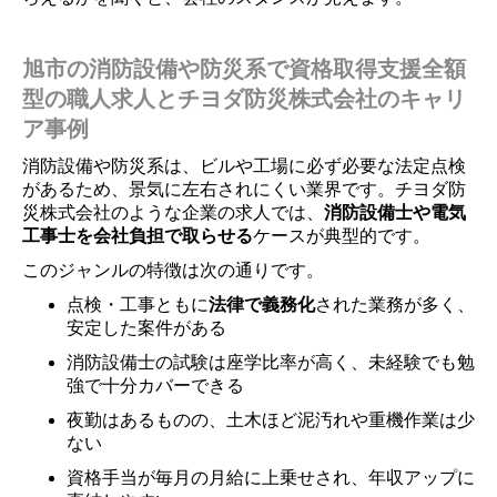
旭市の消防設備や防災系で資格取得支援全額
型の職人求人とチヨダ防災株式会社のキャリ
ア事例
消防設備や防災系は、ビルや工場に必ず必要な法定点検
があるため、景気に左右されにくい業界です。チヨダ防
災株式会社のような企業の求人では、
消防設備士や電気
工事士を会社負担で取らせる
ケースが典型的です。
このジャンルの特徴は次の通りです。
点検・工事ともに
法律で義務化
された業務が多く、
安定した案件がある
消防設備士の試験は座学比率が高く、未経験でも勉
強で十分カバーできる
夜勤はあるものの、土木ほど泥汚れや重機作業は少
ない
資格手当が毎月の月給に上乗せされ、年収アップに