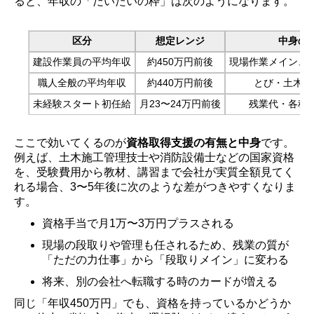
ると、年収の「だいたいの枠」は次のようになります。
区分
想定レンジ
中身の
建設作業員の平均年収
約450万円前後
現場作業メイン、
職人全般の平均年収
約440万円前後
とび・土木・
未経験スタート初任給
月23〜24万円前後
残業代・各種
ここで効いてくるのが
資格取得支援の有無と中身
です。
例えば、土木施工管理技士や消防設備士などの国家資格
を、受験費用から教材、講習まで会社が実質全額見てく
れる場合、3〜5年後に次のような差がつきやすくなりま
す。
資格手当で月1万〜3万円プラスされる
現場の段取りや管理も任されるため、残業の質が
「ただの力仕事」から「段取りメイン」に変わる
将来、別の会社へ転職する時のカードが増える
同じ「年収450万円」でも、資格を持っているかどうか