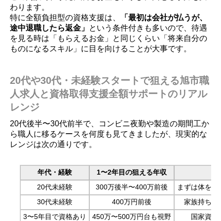
わります。
特に全額負担型の資格支援は、
「最初は会社が払うが、
途中退職したら返金」
という条件付きも多いので、待遇
を見る時は「もらえるお金」と同じくらい「将来自分の
ものになるスキル」に目を向けることが大事です。
20代や30代・未経験スタートで狙える旭市職
人求人と資格取得支援全額サポートのリアル
レンジ
20代後半〜30代前半で、コンビニ夜勤や製造の期間工か
ら職人に移るケースを何度も見てきましたが、現実的な
レンジは次の通りです。
年代・経験
1〜2年目の狙える年収
20代未経験
300万後半〜400万前後
まずは体を慣
30代未経験
400万円前後
家族持ちな
3〜5年目で資格あり
450万〜500万円台も視野
国家資格