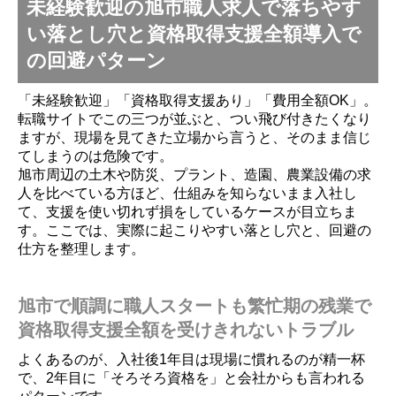
未経験歓迎の旭市職人求人で落ちやす
い落とし穴と資格取得支援全額導入で
の回避パターン
「未経験歓迎」「資格取得支援あり」「費用全額OK」。
転職サイトでこの三つが並ぶと、つい飛び付きたくなり
ますが、現場を見てきた立場から言うと、そのまま信じ
てしまうのは危険です。
旭市周辺の土木や防災、プラント、造園、農業設備の求
人を比べている方ほど、仕組みを知らないまま入社し
て、支援を使い切れず損をしているケースが目立ちま
す。ここでは、実際に起こりやすい落とし穴と、回避の
仕方を整理します。
旭市で順調に職人スタートも繁忙期の残業で
資格取得支援全額を受けきれないトラブル
よくあるのが、入社後1年目は現場に慣れるのが精一杯



で、2年目に「そろそろ資格を」と会社からも言われる
HOME
TEL
MAIL