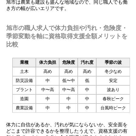
旭市は農業も建設も盛んな地域なので、同じ職人でも働
き方の幅が広いエリアです。
旭市の職人求人で体力負担や汚れ・危険度・
季節変動を軸に資格取得支援全額メリットを
比較
業種
体力負担
危険度
汚れ度
季節の波
土木
高め
高め
高め
冬少なめ
防災設備
中
低〜中
低
安定
プラント
中〜高
中〜高
中
波あり
造園
中
中
中
春秋ピーク
農業設備
中
中
中
台風時ピーク
体力に自信があるか、汚れが気にならないか、安全面を
どこまで許容できるかを整理したうえで、資格支援の有