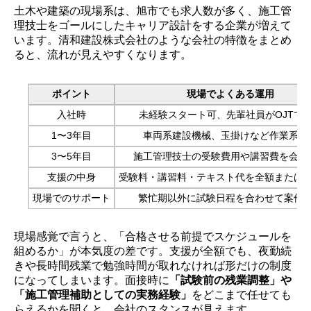
土木や建築の現場系は、旭市でも求人数が多く、施工管
理技士をゴールにしたキャリア設計をする企業が増えて
います。清和建設株式会社のような会社の特徴をまとめ
ると、流れが見えやすくなります。
ポイント
現場でよくある運用
入社時
未経験スタート可、先輩社員がOJTで
1〜3年目
車両系建設機械、玉掛けなど作業系資
3〜5年目
施工管理技士の受験費用や講習費を会社
支援の中身
受験料・講習料・テキスト代を全額または
現場でのサポート
繁忙期以外に試験日程を合わせて案件
現場感覚で言うと、「合格させる前提でスケジュールを
組めるか」が本気度の差です。支援が全額でも、夜勤続
きや長時間残業で勉強時間が取れなければ形だけの制度
になってしまいます。面接時に
「試験前の残業調整」や
「施工管理補助としての実務経験」
をどこまで任せても
らえるかを聞くと、会社のスタンスが見えます。