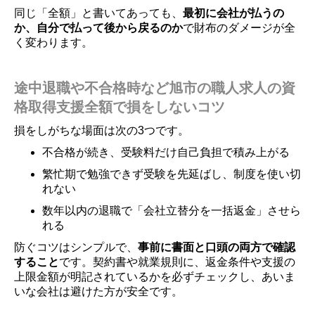
同じ「全額」と書いてあっても、
最初に会社が払うの
か、自分で払って後から戻るのか
で財布のダメージが全
く変わります。
途中退職や不合格時など旭市の職人求人の資
格取得支援全額で損をしないコツ
損をしがちな場面は次の3つです。
不合格が続き、受験料だけ自己負担で積み上がる
繁忙期で勉強できず受験を先延ばし、制度を使い切
れない
数年以内の退職で「会社立替分を一括返金」させら
れる
防ぐコツはシンプルで、
事前に書面と口頭の両方で確認
すること
です。契約書や就業規則に、返金条件や支援の
上限金額が明記されているかを必ずチェックし、あいま
いな会社は避けた方が安全です。