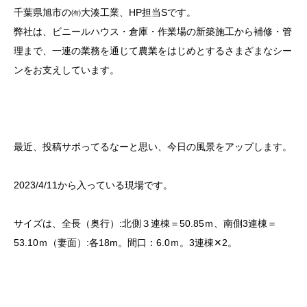
千葉県旭市の㈲大湊工業、HP担当Sです。
弊社は、ビニールハウス・倉庫・作業場の新築施工から補修・管
理まで、一連の業務を通じて農業をはじめとするさまざまなシー
ンをお支えしています。
最近、投稿サボってるなーと思い、今日の風景をアップします。
2023/4/11から入っている現場です。
サイズは、全長（奥行）:北側３連棟＝50.85ｍ、南側3連棟＝
53.10ｍ（妻面）:各18m。間口：6.0ｍ。3連棟✕2。