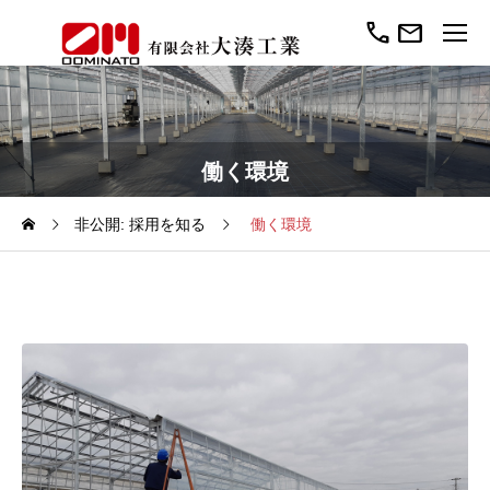
call
mail
働く環境
非公開: 採用を知る
働く環境