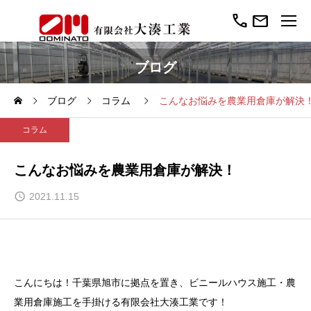
call
mail
ブログ
ブログ
コラム
こんなお悩みを農業用倉庫が解決
コラム
こんなお悩みを農業用倉庫が解決！
2021.11.15
こんにちは！千葉県旭市に拠点を置き、ビニールハウス施工・農
業用倉庫施工を手掛ける有限会社大湊工業です！