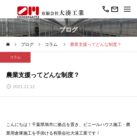
call
mail
ブログ
ブログ
コラム
農業支援ってどんな制度？
コラム
農業支援ってどんな制度？
2021.11.12
こんにちは！千葉県旭市に拠点を置き、ビニールハウス施工・農
業用倉庫施工を手掛ける有限会社大湊工業です！