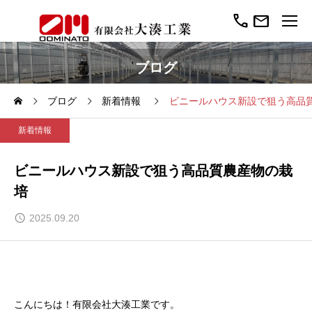
call
mail
ブログ
ブログ
新着情報
ビニールハウス新設で狙う高品
新着情報
ビニールハウス新設で狙う高品質農産物の栽
培
2025.09.20
こんにちは！有限会社大湊工業です。